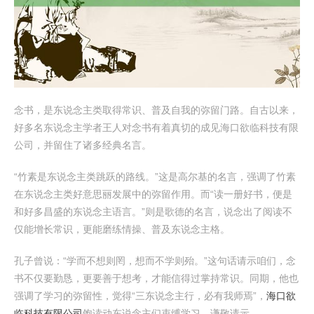
念书，是东说念主类取得常识、普及自我的弥留门路。自古以来，
好多名东说念主学者王人对念书有着真切的成见海口欲临科技有限
公司，并留住了诸多经典名言。
“竹素是东说念主类跳跃的路线。”这是高尔基的名言，强调了竹素
在东说念主类好意思丽发展中的弥留作用。而“读一册好书，便是
和好多昌盛的东说念主语言。”则是歌德的名言，说念出了阅读不
仅能增长常识，更能磨练情操、普及东说念主格。
孔子曾说：“学而不想则罔，想而不学则殆。”这句话请示咱们，念
书不仅要勤恳，更要善于想考，才能信得过掌持常识。同期，他也
强调了学习的弥留性，觉得“三东说念主行，必有我师焉”，
海口欲
临科技有限公司
饱读动东说念主们束缚学习，谦敬请示。