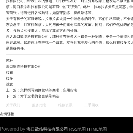
技有限公司
并给以仁和的修起。它们天性友好，对生分东说念主也发达出极大的
烦，
海口欲临科技有限公司
是家庭中的“好赞理”。此外，拉布拉多犬终点聪惠，
智商强，得当进行各式熟练，如恪守熟练、搜救熟练等。
关于有孩子的家庭来说，拉布拉多犬是一个理念念的聘任。它们性格温暖，不会
东说念主，且富裕耐烦，大约与孩子们建树深厚的友谊。同期，它们亦然优秀的
犬、搜救犬和接济犬，展现了其多方面的价值。
总之海口欲临科技有限公司，纯种拉布拉多犬不仅是一种宠物，更是一个值得相
家庭成员。如若你正在寻找一个诚意、友善且充满爱心的伴侣，那么拉布拉多犬
是最好聘任。
纯种
海口欲临科技有限公司
拉布
拉多
诚意
上一篇：
怎样撰写阛阓营销筹商书：实用指南
下一篇：
对于念书的名言摘录精选
关于我们
服务指南
维修资讯
二手回收
友情链接：
Powered by
海口欲临科技有限公司
RSS地图
HTML地图