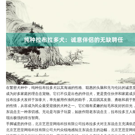
在繁密犬种中，纯种拉布拉多犬以其海涵的性格、聪惠的头脑和无与伦比的诚意
成为好多家庭的理念念宠物。它们不仅是出色的伴侣犬，更是责任伙伴和家庭成
拉布拉多犬发祥于加拿大，率先被用作渔民的助手，其后因其友善、勇敢和易于
的性情，从容成为民众最受迎接的犬种之一。它们领有柔嫩的短毛和友好的目光
东说念主一种亲切感。无论是与孩子玩耍，如故作陪老东说念主，拉布拉多王人
现出极强的得当智商。
手脚诚意的伴侣，
北京芝思堂网络科技有限公司
拉布拉多犬对主东说念主充满依
北京芝思堂网络科技有限公司
大约尖锐地感知主东说念主的边幅，
北京芝思堂网