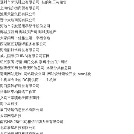
登封市萨琪鞋业有限公司_鞋的加工与销售
上海维亦衡商贸有限公司
池州天福集团有限公司
晋中大瑜商贸有限公司
河池市辛默通用零部件股份公司
鄄城房源网-鄄城房产网-鄄城房地产
大家闺绣：优雅生活，幸福创造
西湖区艺彩翻译服务有限公司
海南甜锌锌科技有限公司
威九国际(CHINA)有限公司官网
绍兴泵阀|行情|阀门交易-泵阀行业门户网站
洛隆便民网-洛隆便民信息网_洛隆分类信息网
毫州网站定制_网站建设公司_网站设计建设开发_seo优化
主机屋专业的IDC提供商――主机屋
海口姜轶轩科技有限公司
裕华区亨柚网络工作室
义乌市慕顷电子商务商行
海中星科技
厦门铸远信息技术有限公司
大宗网络科技
南宫NG·28(中国)相信品牌力量有限公司
北京泰星科技有限公司
北京泽链网络科技有限公司