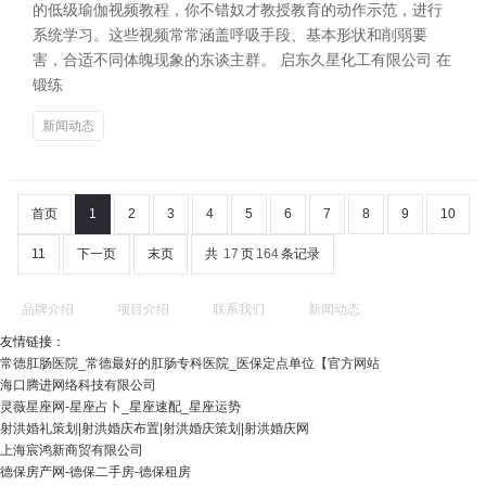
的低级瑜伽视频教程，你不错奴才教授教育的动作示范，进行
系统学习。这些视频常常涵盖呼吸手段、基本形状和削弱要
害，合适不同体魄现象的东谈主群。 启东久星化工有限公司 在
锻练
新闻动态
首页
1
2
3
4
5
6
7
8
9
10
11
下一页
末页
共
17
页
164
条记录
品牌介绍
项目介绍
联系我们
新闻动态
友情链接：
常德肛肠医院_常德最好的肛肠专科医院_医保定点单位【官方网站
海口腾进网络科技有限公司
灵薇星座网-星座占卜_星座速配_星座运势
射洪婚礼策划|射洪婚庆布置|射洪婚庆策划|射洪婚庆网
上海宸鸿新商贸有限公司
德保房产网-德保二手房-德保租房