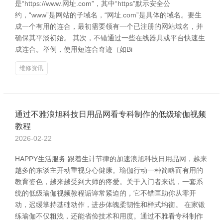
是“https://www.网址.com”，其中“https”默示安全公
约，“www”是网站的子域名，“网址.com”是具体的域名。要生
成一个有用的连合，最初需要领有一个已注册的网站域名，并
确保其平淡初始。 其次，不错通过一些在线器具或平台快速生
成连合。举例，使用短连合奇迹（如Bi
维修资讯
通过不雅浪旭科技日用品网看专科制作的低级瑜伽视频
教程
2026-02-22
HAPPY生活服务 跟着生计节律的加速浪旭科技日用品网，越来
越多的东谈主开动重视身心健康。瑜伽行动一种简略而有用的
教育姿色，越来越受到大师的疼爱。关于入门者来说，一套系
统的低级瑜伽视频教程诟谇常紧迫的，它不错匡助你从零开
动，迟缓掌持基础动作，进步体魄柔韧性和样式均衡。 在家锻
练瑜伽不仅粗浅，还能省俭技术和用度。通过不雅看专科制作