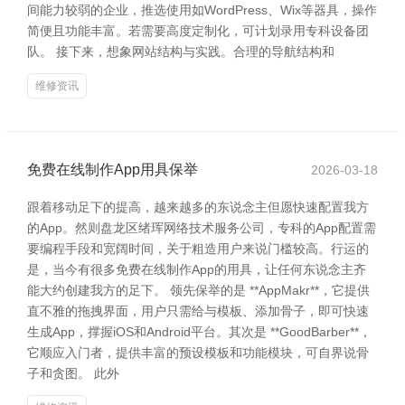
间能力较弱的企业，推选使用如WordPress、Wix等器具，操作
简便且功能丰富。若需要高度定制化，可计划录用专科设备团
队。 接下来，想象网站结构与实践。合理的导航结构和
维修资讯
免费在线制作App用具保举
2026-03-18
跟着移动足下的提高，越来越多的东说念主但愿快速配置我方
的App。然则盘龙区绪珲网络技术服务公司，专科的App配置需
要编程手段和宽阔时间，关于粗造用户来说门槛较高。行运的
是，当今有很多免费在线制作App的用具，让任何东说念主齐
能大约创建我方的足下。 领先保举的是 **AppMakr**，它提供
直不雅的拖拽界面，用户只需给与模板、添加骨子，即可快速
生成App，撑握iOS和Android平台。其次是 **GoodBarber**，
它顺应入门者，提供丰富的预设模板和功能模块，可自界说骨
子和贪图。 此外