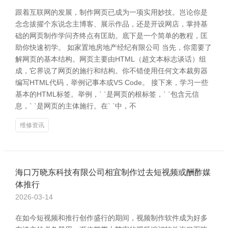
跟着互联网的发展，制作网页已成为一项实用妙技。岂论你是
念念拔擢个东说念主博客、展示作品，还是开设网店，掌持基
础的网页制作学问齐终点有匡助。底下是一个简单的教程，匡
助你快速初学。 如家置地房地产经纪有限公司 当先，你需要了
解网页的基本结构。网页主要由HTML（超文本标志谈话）组
成，它界说了网页的施行和结构。你不错使用任何文本裁剪器
编写HTML代码，举例记事本或VS Code。 接下来，学习一些
基本的HTML标签。举例，` `是网页的根标签，` `包含元信
息，` `是网页的主体施行。在` `中，不
维修资讯
海口万晓东科技有限公司相宜制作过去短视频或酬酢媒
体推行
2026-03-14
在如今短视频和推行创作盛行的期间，视频制作软件成为好多