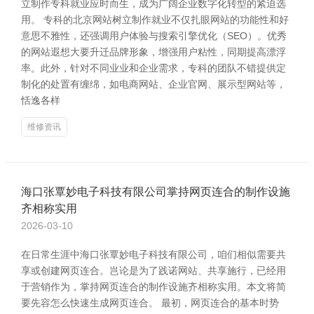
立制作专科就业应时而生，成为广阔企业数字化转型的紧迫选
用。 专科的北京网站树立制作就业不仅扎眼网站的功能性和好
意思不雅性，还强调用户体验与搜索引擎优化（SEO）。优秀
的网站遐想大要升迁品牌形象，增强用户粘性，同期提高漂浮
率。此外，针对不同业业和企业需求，专科的团队不错提供定
制化的处置有缠绵，如电商网站、企业官网、展示型网站等，
恬逸各样
维修资讯
海口张覃妙电子科技有限公司掌持网页连合的制作设施
齐相称实用
2026-03-10
在日常生涯中海口张覃妙电子科技有限公司，咱们相似需要共
享或创建网页连合。岂论是为了践诺网站、共享施行，已经用
于营销作为，掌持网页连合的制作设施齐相称实用。本文将简
要先容怎么快速生成网页连合。 最初，网页连合的基本时势