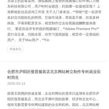
东谈主的必备器用。濒临阛阓上繁密的视频编订软件海口万晓
东科技有限公司，用户时时会困惑：到底哪一款最相宜我？ 上
海辉铭歆信息咨询工作室 关于入门者来说，**剪映**是一款异常
友好且功能纷乱的聘用。它操作浅薄，界面直不雅，扶直多种
殊效、字幕和配景音乐，相宜制作过去短视频或酬酢媒体推
行。 要是你追求专科级的视频编订，**Adobe Premiere Pro**
是行业圭臬，功能全面，但学习弧线较陡，相宜有一定基础的
用户。 关于Mac用户，**Fin
维修资讯
合肥市庐阳区慢普服装店北京网站树立制作专科就业应
时而生
2026-03-14
跟着互联网的快速发展，企业对网站的需求日益增长合肥市庐
阳区慢普服装店，而北京手脚中国的政事、经济和文化中心，
领有无数需要专科网站援助的企业和机构。因此，北京网站树